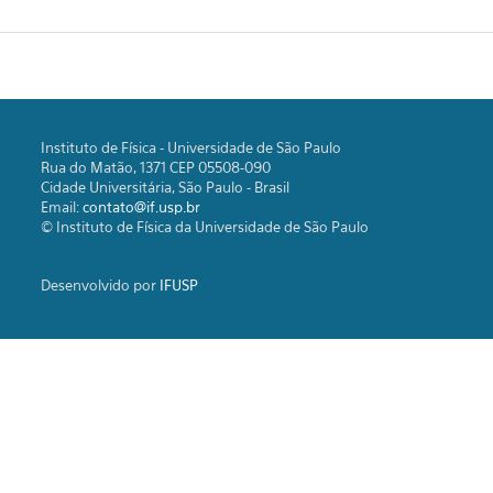
Instituto de Física - Universidade de São Paulo
Rua do Matão, 1371 CEP 05508-090
Cidade Universitária, São Paulo - Brasil
Email:
contato@if.usp.br
© Instituto de Física da Universidade de São Paulo
Desenvolvido por
IFUSP