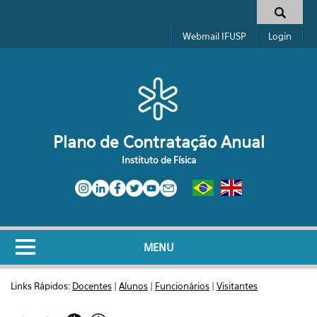
Pular para o conteúdo principal
Formulário de busca
Webmail IFUSP
Login
Plano de Contratação Anual
Instituto de Física
MENU
Links Rápidos:
Docentes
|
Alunos
|
Funcionários
|
Visitantes