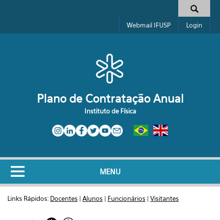
Pular para o conteúdo principal
Formulário de busca
Webmail IFUSP
Login
Plano de Contratação Anual
Instituto de Física
MENU
Links Rápidos:
Docentes
|
Alunos
|
Funcionários
|
Visitantes