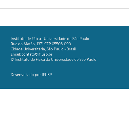
Instituto de Física - Universidade de São Paulo
Rua do Matão, 1371 CEP 05508-090
Cidade Universitária, São Paulo - Brasil
Email:
contato@if.usp.br
© Instituto de Física da Universidade de São Paulo
Desenvolvido por
IFUSP