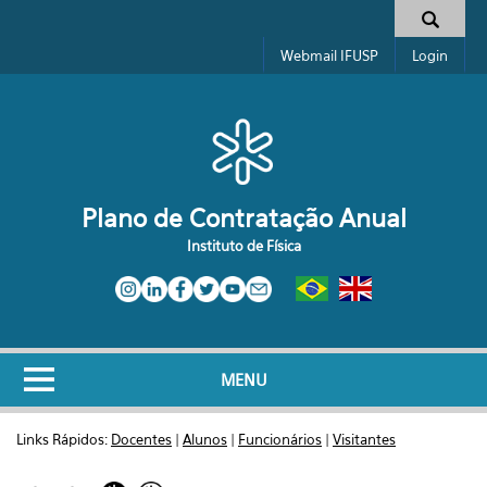
Pular para o conteúdo principal
Formulário de busca
Webmail IFUSP
Login
Plano de Contratação Anual
Instituto de Física
MENU
Links Rápidos:
Docentes
|
Alunos
|
Funcionários
|
Visitantes