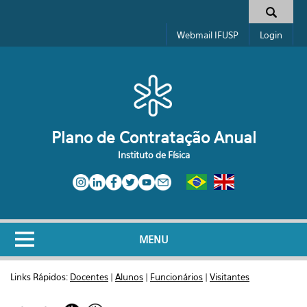
Pular para o conteúdo principal
Formulário de busca
Webmail IFUSP
Login
Plano de Contratação Anual
Instituto de Física
MENU
Links Rápidos:
Docentes
|
Alunos
|
Funcionários
|
Visitantes