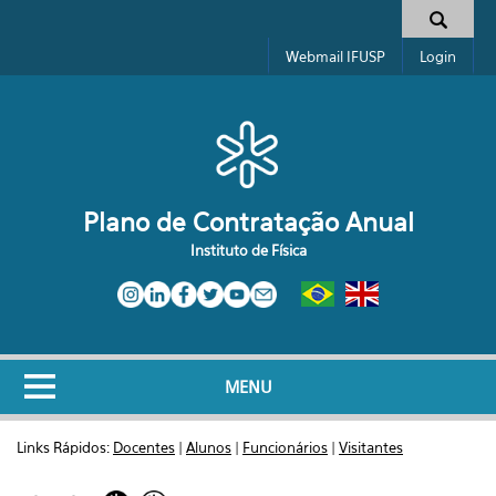
Pular para o conteúdo principal
Formulário de busca
Webmail IFUSP
Login
Plano de Contratação Anual
Instituto de Física
MENU
Links Rápidos:
Docentes
|
Alunos
|
Funcionários
|
Visitantes