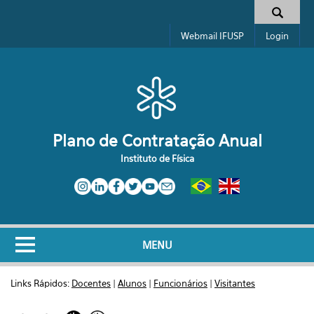
Pular para o conteúdo principal
Formulário de busca
Webmail IFUSP
Login
Plano de Contratação Anual
Instituto de Física
MENU
Links Rápidos:
Docentes
|
Alunos
|
Funcionários
|
Visitantes