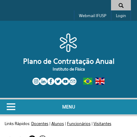
Pular para o conteúdo principal
Formulário de busca
Webmail IFUSP
Login
Plano de Contratação Anual
Instituto de Física
MENU
Links Rápidos:
Docentes
|
Alunos
|
Funcionários
|
Visitantes