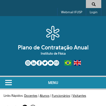
Pular para o conteúdo principal
Formulário de busca
Webmail IFUSP
Login
Plano de Contratação Anual
Instituto de Física
MENU
Links Rápidos:
Docentes
|
Alunos
|
Funcionários
|
Visitantes