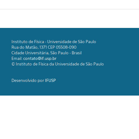
Instituto de Física - Universidade de São Paulo
Rua do Matão, 1371 CEP 05508-090
Cidade Universitária, São Paulo - Brasil
Email:
contato@if.usp.br
© Instituto de Física da Universidade de São Paulo
Desenvolvido por
IFUSP