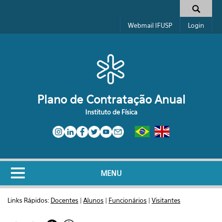
Pular para o conteúdo principal
Formulário de busca
Webmail IFUSP
Login
Plano de Contratação Anual
Instituto de Física
MENU
Links Rápidos:
Docentes
|
Alunos
|
Funcionários
|
Visitantes