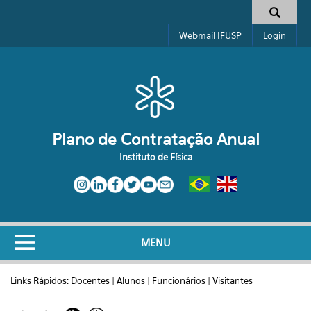
Pular para o conteúdo principal
Formulário de busca
Webmail IFUSP
Login
Plano de Contratação Anual
Instituto de Física
MENU
Links Rápidos:
Docentes
|
Alunos
|
Funcionários
|
Visitantes