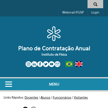
Pular para o conteúdo principal
Formulário de busca
Webmail IFUSP
Login
Plano de Contratação Anual
Instituto de Física
MENU
Links Rápidos:
Docentes
|
Alunos
|
Funcionários
|
Visitantes