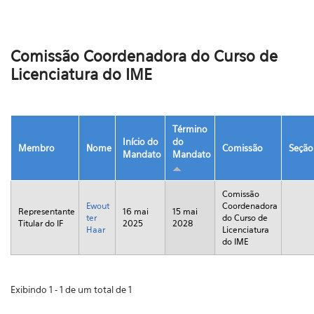
Comissão Coordenadora do Curso de
Licenciatura do IME
Término
Início do
do
Membro
Nome
Comissão
Seção
Mandato
Mandato
Comissão
Ewout
Coordenadora
Representante
16 mai
15 mai
ter
do Curso de
Titular do IF
2025
2028
Haar
Licenciatura
do IME
Exibindo 1 - 1 de um total de 1