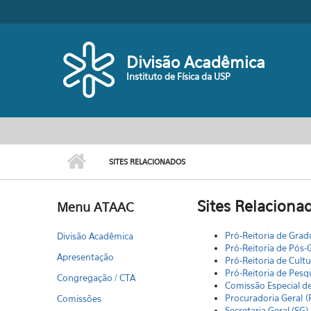
Pular para o conteúdo principal
Divisão Acadêmica
Instituto de Física da USP
SITES RELACIONADOS
Sites Relaciona
Menu ATAAC
Pró-Reitoria de Gra
Divisão Acadêmica
Pró-Reitoria de Pós
Apresentação
Pró-Reitoria de Cult
Pró-Reitoria de Pesq
Congregação / CTA
Comissão Especial d
Procuradoria Geral (
Comissões
Secretaria Geral (SG)