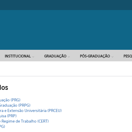
Formulário d
INSTITUCIONAL
GRADUAÇÃO
PÓS-GRADUAÇÃO
PESQ
dos
duação (PRG)
-Graduação (PRPG)
ura e Extensão Universitária (PRCEU)
uisa (PRP)
e Regime de Trabalho (CERT)
PG)