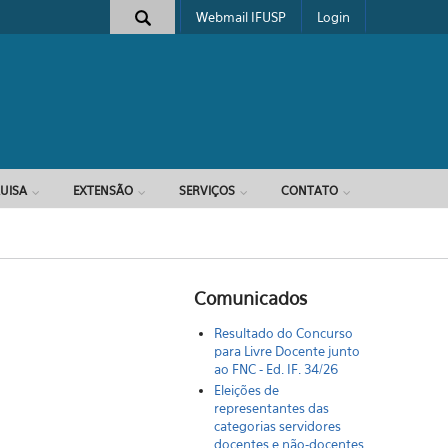
Webmail IFUSP
Login
e busca
UISA
EXTENSÃO
SERVIÇOS
CONTATO
Comunicados
Resultado do Concurso
para Livre Docente junto
ao FNC - Ed. IF. 34/26
Eleições de
representantes das
categorias servidores
docentes e não-docentes