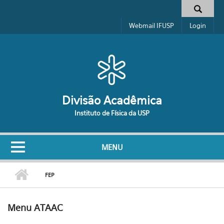
Pular para o conteúdo principal
Formulário de busca
Webmail IFUSP
Login
Divisão Acadêmica
Instituto de Física da USP
MENU
FEP
Menu ATAAC