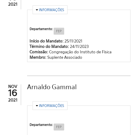
2021
OCULTAR
INFORMAÇÕES
Departamento:
FEP
Início do Mandato:
25/11/2021
Término do Mandato:
24/11/2023
Comissão:
Congregação do Instituto de Física
Membro:
Suplente Associado
Arnaldo Gammal
NOV
16
2021
OCULTAR
INFORMAÇÕES
Departamento:
FEP