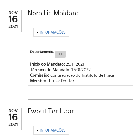
Nora Lia Maidana
NOV
16
2021
OCULTAR
INFORMAÇÕES
Departamento:
FEP
Início do Mandato:
25/11/2021
Término do Mandato:
17/01/2022
Comissão:
Congregação do Instituto de Física
Membro:
Titular Doutor
Ewout Ter Haar
NOV
16
2021
OCULTAR
INFORMAÇÕES