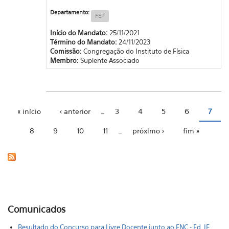
Departamento:
FEP
Início do Mandato:
25/11/2021
Término do Mandato:
24/11/2023
Comissão:
Congregação do Instituto de Física
Membro:
Suplente Associado
« início
‹ anterior
…
3
4
5
6
7
Páginas
8
9
10
11
…
próximo ›
fim »
Comunicados
Resultado do Concurso para Livre Docente junto ao FNC - Ed. IF.