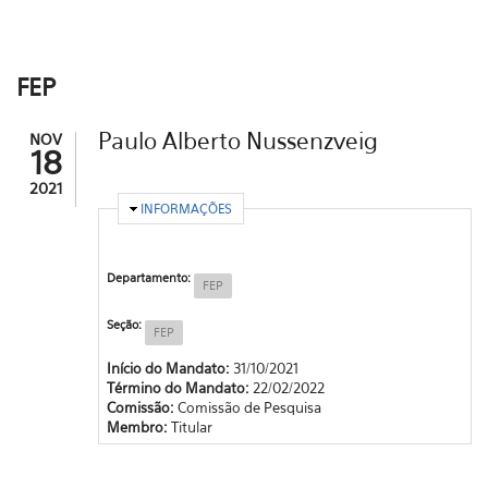
FEP
Paulo Alberto Nussenzveig
NOV
18
2021
OCULTAR
INFORMAÇÕES
Departamento:
FEP
Seção:
FEP
Início do Mandato:
31/10/2021
Término do Mandato:
22/02/2022
Comissão:
Comissão de Pesquisa
Membro:
Titular