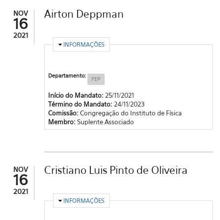
Airton Deppman
NOV
16
2021
OCULTAR
INFORMAÇÕES
Departamento:
FEP
Início do Mandato:
25/11/2021
Término do Mandato:
24/11/2023
Comissão:
Congregação do Instituto de Física
Membro:
Suplente Associado
Cristiano Luis Pinto de Oliveira
NOV
16
2021
OCULTAR
INFORMAÇÕES