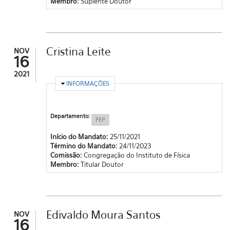
Membro:
Suplente Doutor
Cristina Leite
NOV
16
2021
OCULTAR
INFORMAÇÕES
Departamento:
FEP
Início do Mandato:
25/11/2021
Término do Mandato:
24/11/2023
Comissão:
Congregação do Instituto de Física
Membro:
Titular Doutor
Edivaldo Moura Santos
NOV
16