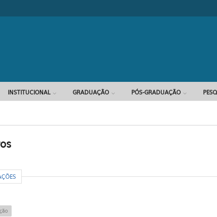
Formulário d
INSTITUCIONAL
GRADUAÇÃO
PÓS-GRADUAÇÃO
PESQ
ros
R
AÇÕES
ção