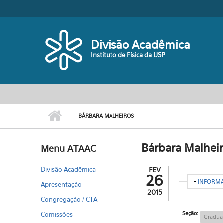
Pular para o conteúdo principal
Divisão Acadêmica
Instituto de Física da USP
BÁRBARA MALHEIROS
Bárbara Malhei
Menu ATAAC
Divisão Acadêmica
FEV
26
OCULTA
INFORM
Apresentação
2015
Congregação / CTA
Seção:
Comissões
Gradua