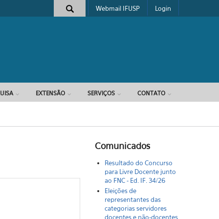
Webmail IFUSP
Login
e busca
UISA
EXTENSÃO
SERVIÇOS
CONTATO
Comunicados
Resultado do Concurso
para Livre Docente junto
ao FNC - Ed. IF. 34/26
Eleições de
representantes das
categorias servidores
docentes e não-docentes