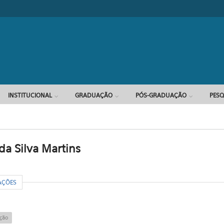
Formulário d
INSTITUCIONAL
GRADUAÇÃO
PÓS-GRADUAÇÃO
PESQ
da Silva Martins
R
AÇÕES
ção