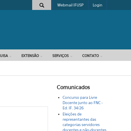
Webmail IFUSP
Login
e busca
UISA
EXTENSÃO
SERVIÇOS
CONTATO
Comunicados
Concurso para Livre
Docente junto ao FNC -
Ed. IF. 34/26
Eleições de
representantes das
categorias servidores
docentes e não-docentes