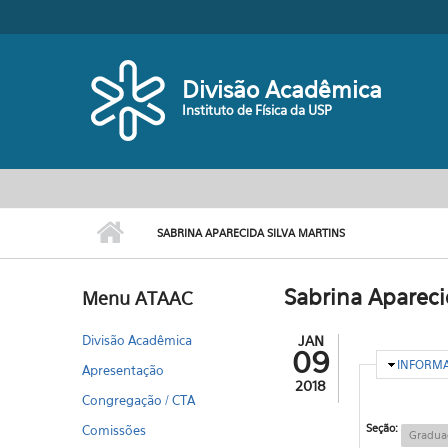
Pular para o conteúdo principal
Divisão Acadêmica
Instituto de Física da USP
SABRINA APARECIDA SILVA MARTINS
Sabrina Apareci
Menu ATAAC
Divisão Acadêmica
JAN
09
OCULTA
INFORM
Apresentação
2018
Congregação / CTA
Seção:
Comissões
Gradua