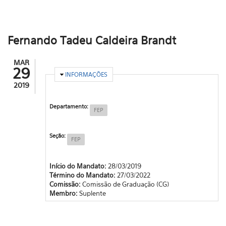
Fernando Tadeu Caldeira Brandt
MAR
29
OCULTAR
INFORMAÇÕES
2019
Departamento:
FEP
Seção:
FEP
Início do Mandato:
28/03/2019
Término do Mandato:
27/03/2022
Comissão:
Comissão de Graduação (CG)
Membro:
Suplente