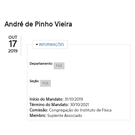
André de Pinho Vieira
OUT
17
OCULTAR
INFORMAÇÕES
2019
Departamento:
FGE
Seção:
FGE
Início do Mandato:
31/10/2019
Término do Mandato:
30/10/2021
Comissão:
Congregação do Instituto de Física
Membro:
Suplente Associado