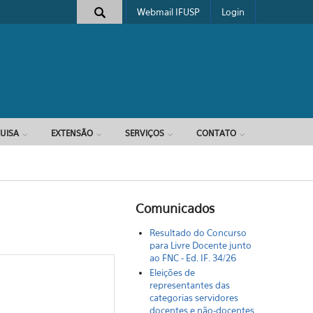
Webmail IFUSP
Login
e busca
UISA
EXTENSÃO
SERVIÇOS
CONTATO
Comunicados
Resultado do Concurso
para Livre Docente junto
ao FNC - Ed. IF. 34/26
Eleições de
representantes das
categorias servidores
docentes e não-docentes