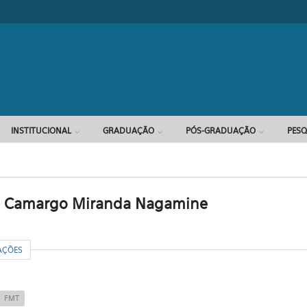
Formulário d
INSTITUCIONAL
GRADUAÇÃO
PÓS-GRADUAÇÃO
PESQ
los Camargo Miranda Nagamine
R
AÇÕES
FMT