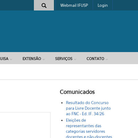
Webmail IFUSP
Login
e busca
UISA
EXTENSÃO
SERVIÇOS
CONTATO
Comunicados
Resultado do Concurso
para Livre Docente junto
ao FNC - Ed. IF. 34/26
Eleições de
representantes das
categorias servidores
docentes e não-docentes