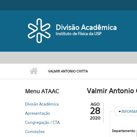
Pular para o conteúdo principal
Divisão Acadêmica
Instituto de Física da USP
VALMIR ANTONIO CHITTA
Valmir Antonio 
Menu ATAAC
Divisão Acadêmica
AGO
28
OCULTA
INFORM
Apresentação
2020
Congregação / CTA
Departamento:
Comissões