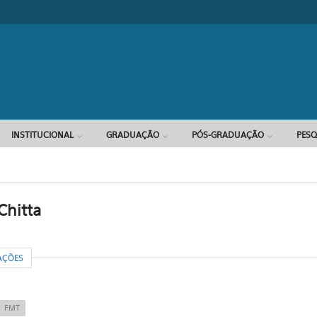
Formulário d
INSTITUCIONAL
GRADUAÇÃO
PÓS-GRADUAÇÃO
PESQ
Chitta
R
AÇÕES
FMT