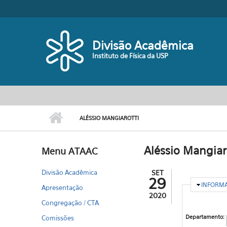
Pular para o conteúdo principal
Divisão Acadêmica
Instituto de Física da USP
ALÉSSIO MANGIAROTTI
Aléssio Mangiar
Menu ATAAC
Divisão Acadêmica
SET
29
OCULTA
INFORM
Apresentação
2020
Congregação / CTA
Departamento:
Comissões