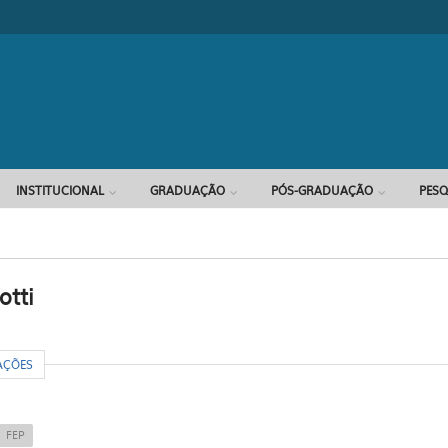
Formulário d
INSTITUCIONAL
GRADUAÇÃO
PÓS-GRADUAÇÃO
PESQ
otti
R
AÇÕES
FEP