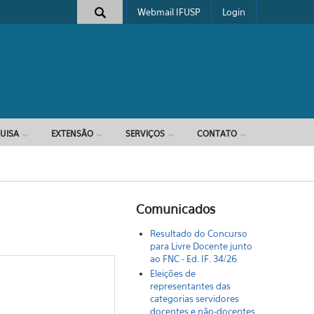
Webmail IFUSP
Login
e busca
UISA
EXTENSÃO
SERVIÇOS
CONTATO
Comunicados
Resultado do Concurso
para Livre Docente junto
ao FNC - Ed. IF. 34/26
Eleições de
representantes das
categorias servidores
docentes e não-docentes