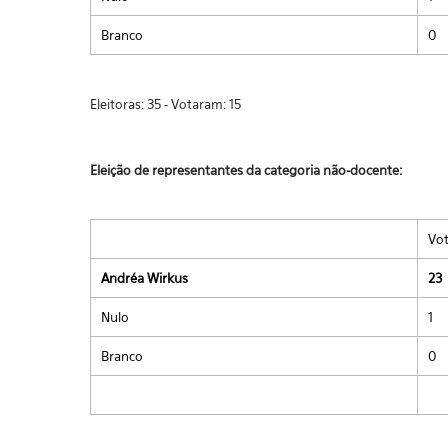
Branco
0
Eleitoras: 35 - Votaram: 15
Eleição de representantes da categoria não-docente:
Vo
Andréa Wirkus
23
Nulo
1
Branco
0