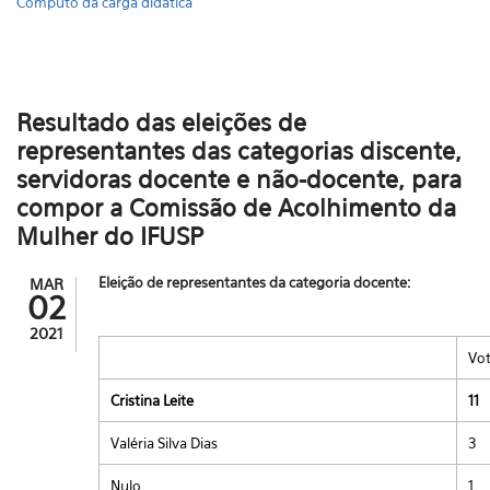
Cômputo da carga didática
Resultado das eleições de
representantes das categorias discente,
servidoras docente e não-docente, para
compor a Comissão de Acolhimento da
Mulher do IFUSP
Eleição de representantes da categoria docente:
MAR
02
2021
Vo
Cristina Leite
11
Valéria Silva Dias
3
Nulo
1