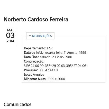
Norberto Cardoso Ferreira
MAI
03
OCULTAR
INFORMAÇÕES
2014
Departamento:
FAP
Data de Início:
quarta-feira, 11 Agosto, 1999
Data Final:
sábado, 29 Maio, 2010
Congregação:
319ª 24.06.99, 356ª 29.02.03, 395ª 27.04.06
Processo:
99.1.473.43.0
Local:
Arquivo
Ministrar Aulas:
1999 e 2000
Comunicados