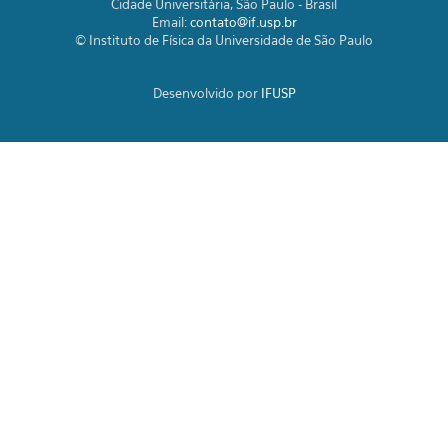
Cidade Universitária, São Paulo - Brasil
Email:
contato@if.usp.br
© Instituto de Física da Universidade de São Paulo
Desenvolvido por
IFUSP