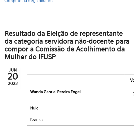
Cômputo da carga didática
Resultado da Eleição de representante
da categoria servidora não-docente para
compor a Comissão de Acolhimento da
Mulher do IFUSP
JUN
20
V
2023
Wanda Gabriel Pereira Engel
Nulo
Branco