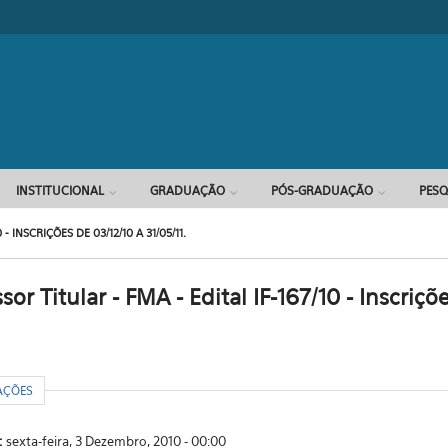
Formulário d
INSTITUCIONAL
GRADUAÇÃO
PÓS-GRADUAÇÃO
PESQ
 INSCRIÇÕES DE 03/12/10 A 31/05/11.
or Titular - FMA - Edital IF-167/10 - Inscriçõ
R
AÇÕES
o:
sexta-feira, 3 Dezembro, 2010 - 00:00