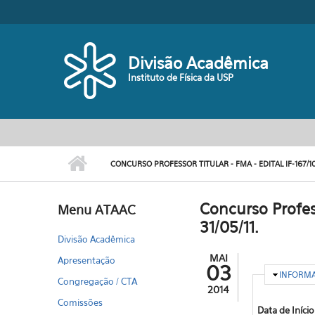
Pular para o conteúdo principal
Divisão Acadêmica
Instituto de Física da USP
CONCURSO PROFESSOR TITULAR - FMA - EDITAL IF-167/10 -
Concurso Profess
Menu ATAAC
31/05/11.
Divisão Acadêmica
MAI
Apresentação
03
OCULTA
INFORM
Congregação / CTA
2014
Comissões
Data de Iníci