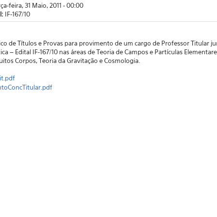
rça-feira, 31 Maio, 2011 - 00:00
l:
IF-167/10
co de Títulos e Provas para provimento de um cargo de Professor Titular 
ca – Edital IF-167/10 nas áreas de Teoria de Campos e Partículas Elementare
itos Corpos, Teoria da Gravitação e Cosmologia.
t.pdf
toConcTitular.pdf