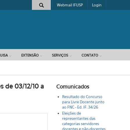
Webmail IFUSP
Login
e busca
UISA
EXTENSÃO
SERVIÇOS
CONTATO
es de 03/12/10 a
Comunicados
Resultado do Concurso
para Livre Docente junto
ao FNC - Ed. IF. 34/26
Eleições de
representantes das
categorias servidores
docentes e não-docentes