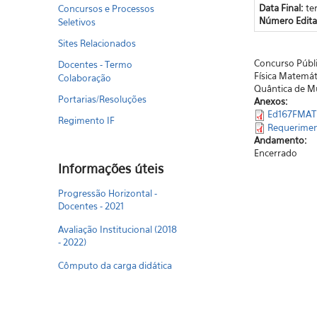
Data Final:
te
Concursos e Processos
Número Edita
Seletivos
Sites Relacionados
Concurso Públi
Docentes - Termo
Física Matemáti
Colaboração
Quântica de Mu
Portarias/Resoluções
Anexos:
Ed167FMATi
Regimento IF
Requerimen
Andamento:
Encerrado
Informações úteis
Progressão Horizontal -
Docentes - 2021
Avaliação Institucional (2018
- 2022)
Cômputo da carga didática