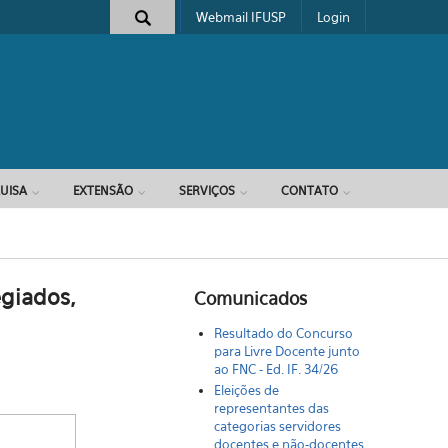
Webmail IFUSP
Login
e busca
UISA
EXTENSÃO
SERVIÇOS
CONTATO
egiados,
Comunicados
Resultado do Concurso
para Livre Docente junto
ao FNC - Ed. IF. 34/26
Eleições de
representantes das
categorias servidores
docentes e não-docentes