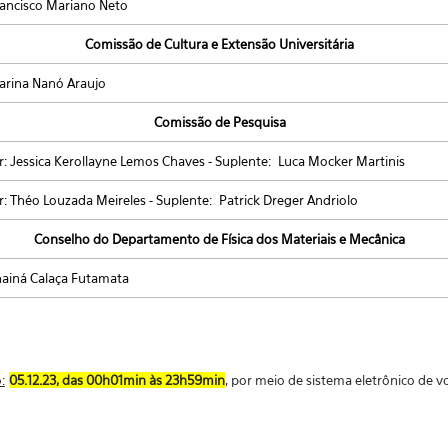
Francisco Mariano Neto
Comissão de Cultura e Extensão Universitária
Marina Nanó Araujo
Comissão de Pesquisa
ar: Jessica Kerollayne Lemos Chaves - Suplente: Luca Mocker Martinis
r: Théo Louzada Meireles - Suplente: Patrick Dreger Andriolo
Conselho do Departamento de Física dos Materiais e Mecânica
Thainá Calaça Futamata
:
05.12.23, das 00h01min às 23h59min
, por meio de sistema eletrônico de v