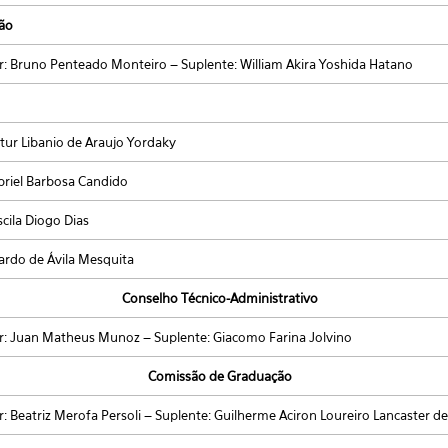
ão
ar: Bruno Penteado Monteiro – Suplente: William Akira Yoshida Hatano
rtur Libanio de Araujo Yordaky
riel Barbosa Candido
scila Diogo Dias
ardo de Ávila Mesquita
Conselho Técnico-Administrativo
ar: Juan Matheus Munoz – Suplente: Giacomo Farina Jolvino
Comissão de Graduação
r: Beatriz Merofa Persoli – Suplente: Guilherme Aciron Loureiro Lancaster de