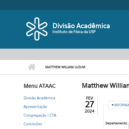
Pular para o conteúdo principal
Divisão Acadêmica
Instituto de Física da USP
MATTHEW WILLIAM LUZUM
Matthew Willi
Menu ATAAC
Divisão Acadêmica
FEV
27
OCULTA
INFORM
Apresentação
2024
Congregação / CTA
Departamento:
Comissões