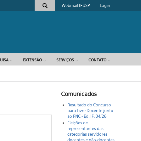
Webmail IFUSP
Login
e busca
UISA
EXTENSÃO
SERVIÇOS
CONTATO
Comunicados
Resultado do Concurso
para Livre Docente junto
ao FNC - Ed. IF. 34/26
Eleições de
representantes das
categorias servidores
docentes e não-docentes