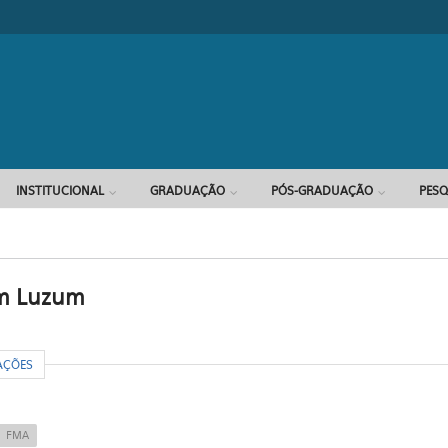
Formulário d
INSTITUCIONAL
GRADUAÇÃO
PÓS-GRADUAÇÃO
PESQ
am Luzum
R
AÇÕES
FMA