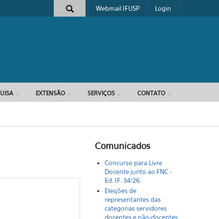
Webmail IFUSP
Login
e busca
UISA
EXTENSÃO
SERVIÇOS
CONTATO
Comunicados
Concurso para Livre
Docente junto ao FNC -
Ed. IF. 34/26
Eleições de
representantes das
categorias servidores
docentes e não-docentes