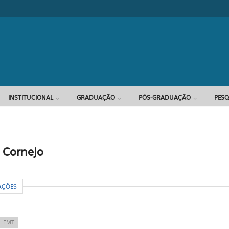
Formulário d
INSTITUCIONAL
GRADUAÇÃO
PÓS-GRADUAÇÃO
PESQ
 Cornejo
R
AÇÕES
FMT