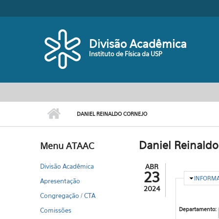
Pular para o conteúdo principal
Divisão Acadêmica
Instituto de Física da USP
DANIEL REINALDO CORNEJO
Daniel Reinaldo
Menu ATAAC
Divisão Acadêmica
ABR
23
OCULTA
INFORM
Apresentação
2024
Congregação / CTA
Departamento:
Comissões