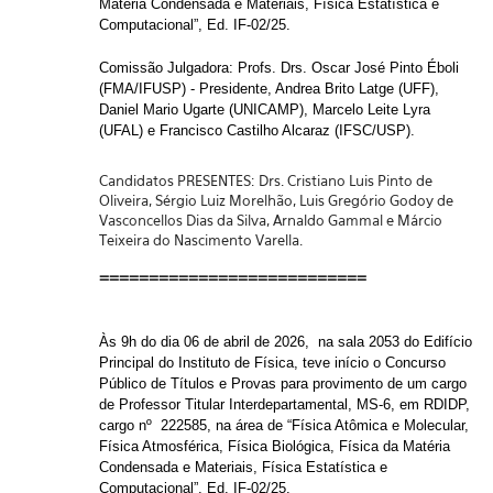
Matéria Condensada e Materiais, Física Estatística e
Computacional”,
Ed. IF-02/25.
Comissão Julgadora:
Profs. Drs. Oscar José Pinto Éboli
(FMA/IFUSP) - Presidente, Andrea Brito Latge (UFF),
Daniel Mario Ugarte (UNICAMP), Marcelo Leite Lyra
(UFAL) e Francisco Castilho Alcaraz (IFSC/USP).
Candidatos PRESENTES:
Drs. Cristiano Luis Pinto de
Oliveira, Sérgio Luiz Morelhão, Luis Gregório Godoy de
Vasconcellos Dias da Silva, Arnaldo Gammal e Márcio
Teixeira do Nascimento Varella.
===========================
Às
9h
do dia
06 de abril de 2026
,
na sala 2053 do Edifício
Principal do Instituto de Física,
teve início o Concurso
Público de Títulos e Provas para provimento de um cargo
de
Professor Titular Interdepartamental,
MS-6, em RDIDP,
cargo nº 222585, na área de “Física Atômica e Molecular,
Física Atmosférica, Física Biológica, Física da Matéria
Condensada e Materiais, Física Estatística e
Computacional”,
Ed. IF-02/25.