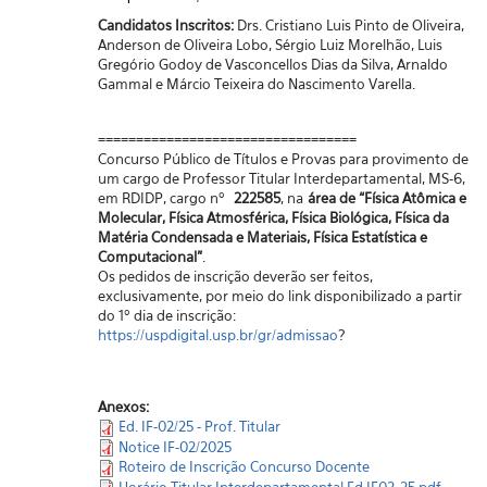
Candidatos Inscritos:
Drs. Cristiano Luis Pinto de Oliveira,
Anderson de Oliveira Lobo, Sérgio Luiz Morelhão, Luis
Gregório Godoy de Vasconcellos Dias da Silva, Arnaldo
Gammal e Márcio Teixeira do Nascimento Varella.
==================================
Concurso Público de Títulos e Provas para provimento de
um cargo de Professor Titular Interdepartamental, MS-6,
em RDIDP, cargo nº
222585
, na
área de “
Física Atômica e
Molecular, Física Atmosférica, Física Biológica, Física da
Matéria Condensada e Materiais, Física Estatística e
Computacional
”
.
Os pedidos de inscrição deverão ser feitos,
exclusivamente, por meio do link disponibilizado a partir
do 1º dia de inscrição:
https://uspdigital.usp.br/gr/admissao
?
Anexos:
Ed. IF-02/25 - Prof. Titular
Notice IF-02/2025
Roteiro de Inscrição Concurso Docente
Horário Titular Interdepartamental Ed IF02_25.pdf