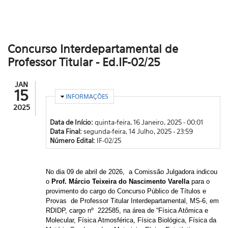
Concurso Interdepartamental de
Professor Titular - Ed.IF-02/25
JAN
15
OCULTAR
INFORMAÇÕES
2025
Data de Início:
quinta-feira, 16 Janeiro, 2025 - 00:01
Data Final:
segunda-feira, 14 Julho, 2025 - 23:59
Número Edital:
IF-02/25
No dia
09 de abril de 2026
,
a Comissão Julgadora indicou
o
Prof. Márcio Teixeira do Nascimento Varella
para o
provimento do cargo d
o Concurso Público de Títulos e
Provas de
Professor Titular Interdepartamental,
MS-6, em
RDIDP, cargo nº 222585, na área de “Física Atômica e
Molecular, Física Atmosférica, Física Biológica, Física da