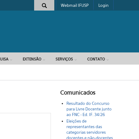
Webmail IFUSP
Login
e busca
UISA
EXTENSÃO
SERVIÇOS
CONTATO
Comunicados
Resultado do Concurso
para Livre Docente junto
ao FNC - Ed. IF. 34/26
Eleições de
representantes das
categorias servidores
docentes e não-docentes