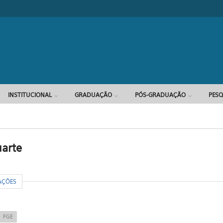
Formulário d
INSTITUCIONAL
GRADUAÇÃO
PÓS-GRADUAÇÃO
PESQ
uarte
R
AÇÕES
FGE