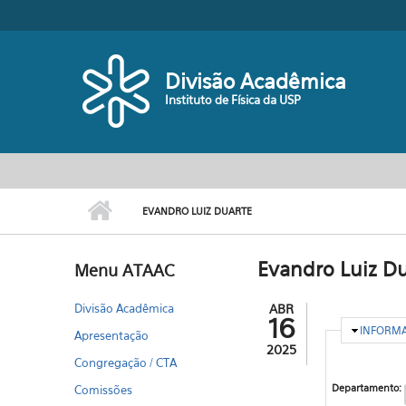
Pular para o conteúdo principal
Divisão Acadêmica
Instituto de Física da USP
EVANDRO LUIZ DUARTE
Evandro Luiz D
Menu ATAAC
Divisão Acadêmica
ABR
16
OCULTA
INFORM
Apresentação
2025
Congregação / CTA
Departamento:
Comissões