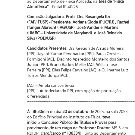
ao Departamento de Física Aplicada, na
área de "Física
Atmoférica"
- Edital IF-40/25.
Comissão Julgadora:
Profs. Drs. Rosangela Itri
(FAP/IFUSP) - Presidente, Adriana Gioda (PUC/RJ) , Rachel
Ifanger Albrecht (IAG/USP) , José Vanderlei Martins
(UMBC – Universidade de Maryland) e José Reinaldo
Silva (POLI/USP).
Candidatos Presentes:
Drs. Gregori de Arruda Moreira
[PPI], Jayant Kumar Pendharkar [PPI], Paulo Orestes
Formigoni [AC], Djacinto Aparecido Monteiro dos Santos
Junior [PPI], Bruno Backes Meller [AC], Willian José
Ferreira [PPI], Elias Felipe Carvalho [AC] e Guilherme Luiz
Torres Mendonça [AC].
[AC] – Ampla concorrência
[PPI] – Autodeclarado PPI, com opção de pontuação
diferenciada
===================================================
Às
8h30min
do dia
20 de outubro
de 2025, na sala 2053
do Edifício Principal do Instituto de Física,
teve
início
o
Concurso Público de Titulos e Provas para
provimento de um cargo de Professor Doutor
, MS-3, em
RDIDP,
claro/cargo nº 1083341
, junto ao Departamento