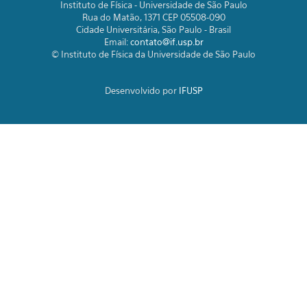
Instituto de Física - Universidade de São Paulo
Rua do Matão, 1371 CEP 05508-090
Cidade Universitária, São Paulo - Brasil
Email:
contato@if.usp.br
© Instituto de Física da Universidade de São Paulo
Desenvolvido por
IFUSP