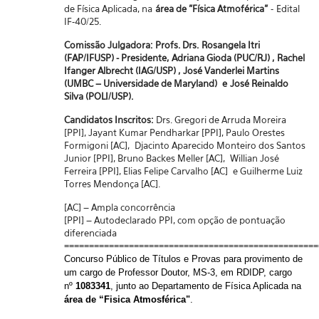
de Física Aplicada, na
área de "Física Atmoférica"
- Edital
IF-40/25.
Comissão Julgadora:
Profs. Drs. Rosangela Itri
(FAP/IFUSP) - Presidente, Adriana Gioda (PUC/RJ) , Rachel
Ifanger Albrecht (IAG/USP) , José Vanderlei Martins
(UMBC – Universidade de Maryland) e José Reinaldo
Silva (POLI/USP).
Candidatos Inscritos:
Drs. Gregori de Arruda Moreira
[PPI], Jayant Kumar Pendharkar [PPI], Paulo Orestes
Formigoni [AC], Djacinto Aparecido Monteiro dos Santos
Junior [PPI], Bruno Backes Meller [AC], Willian José
Ferreira [PPI], Elias Felipe Carvalho [AC] e Guilherme Luiz
Torres Mendonça [AC].
[AC] – Ampla concorrência
[PPI] – Autodeclarado PPI, com opção de pontuação
diferenciada
===================================================
Concurso Público de Títulos e Provas para provimento de
um cargo de Professor Doutor, MS-3, em RDIDP, cargo
nº
1083341
, junto ao Departamento de Física Aplicada na
área de “Fisica Atmosférica"
.