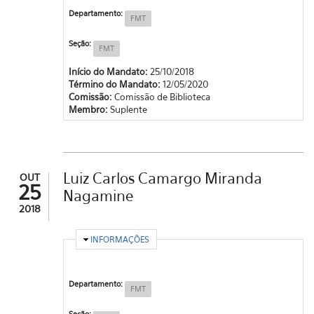
Departamento:
FMT
Seção:
FMT
Início do Mandato:
25/10/2018
Término do Mandato:
12/05/2020
Comissão:
Comissão de Biblioteca
Membro:
Suplente
Luiz Carlos Camargo Miranda
OUT
25
Nagamine
2018
OCULTAR
INFORMAÇÕES
Departamento:
FMT
Seção: