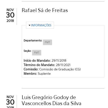
Rafael Sá de Freitas
NOV
30
2018
OCULTAR
INFORMAÇÕES
Departamento:
FMT
Seção:
FMT
Início do Mandato:
29/11/2018
Término do Mandato:
28/11/2021
Comissão:
Comissão de Graduação (CG)
Membro:
Suplente
Luis Gregório Godoy de
NOV
30
Vasconcellos Dias da Silva
2018