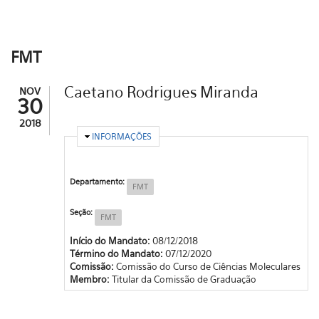
FMT
Caetano Rodrigues Miranda
NOV
30
2018
OCULTAR
INFORMAÇÕES
Departamento:
FMT
Seção:
FMT
Início do Mandato:
08/12/2018
Término do Mandato:
07/12/2020
Comissão:
Comissão do Curso de Ciências Moleculares
Membro:
Titular da Comissão de Graduação