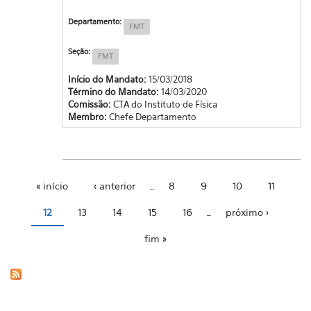
Departamento:
FMT
Seção:
FMT
Início do Mandato:
15/03/2018
Término do Mandato:
14/03/2020
Comissão:
CTA do Instituto de Física
Membro:
Chefe Departamento
« início
‹ anterior
…
8
9
10
11
Páginas
12
13
14
15
16
…
próximo ›
fim »