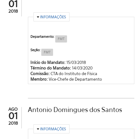
01
2018
OCULTAR
INFORMAÇÕES
Departamento:
FMT
Seção:
FMT
Início do Mandato:
15/03/2018
Término do Mandato:
14/03/2020
Comissão:
CTA do Instituto de Física
Membro:
Vice-Chefe de Departamento
Antonio Domingues dos Santos
AGO
01
2018
OCULTAR
INFORMAÇÕES