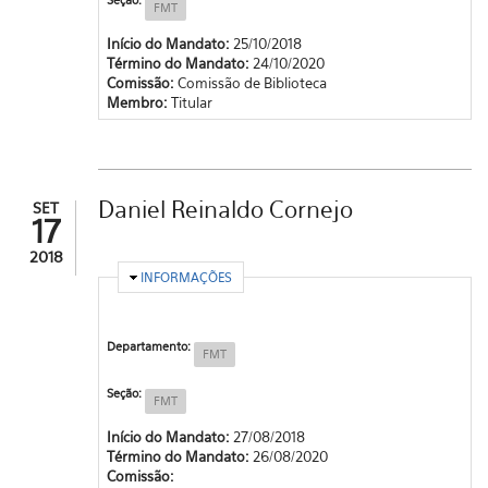
FMT
Início do Mandato:
25/10/2018
Término do Mandato:
24/10/2020
Comissão:
Comissão de Biblioteca
Membro:
Titular
Daniel Reinaldo Cornejo
SET
17
2018
OCULTAR
INFORMAÇÕES
Departamento:
FMT
Seção:
FMT
Início do Mandato:
27/08/2018
Término do Mandato:
26/08/2020
Comissão: