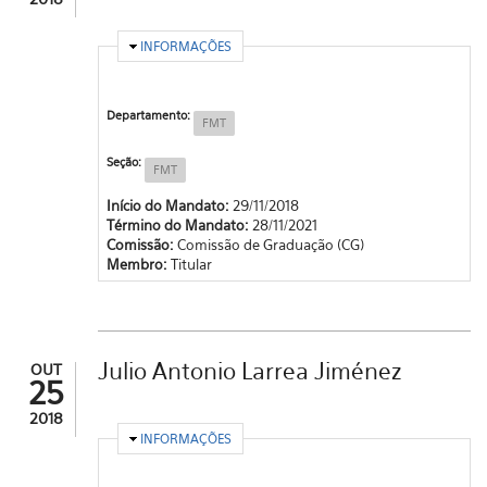
OCULTAR
INFORMAÇÕES
Departamento:
FMT
Seção:
FMT
Início do Mandato:
29/11/2018
Término do Mandato:
28/11/2021
Comissão:
Comissão de Graduação (CG)
Membro:
Titular
Julio Antonio Larrea Jiménez
OUT
25
2018
OCULTAR
INFORMAÇÕES