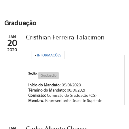
Graduação
Cristhian Ferreira Talacimon
JAN
20
2020
OCULTAR
INFORMAÇÕES
Seção:
Graduação
Início do Mandato:
09/01/2020
Término do Mandato:
08/01/2021
Comissão:
Comissão de Graduação (CG)
Membro:
Representante Discente Suplente
Carlos Alberto Chaves
JAN