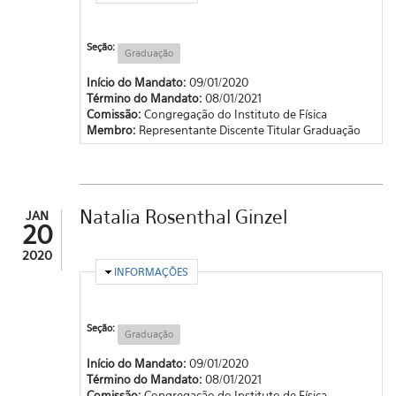
Seção:
Graduação
Início do Mandato:
09/01/2020
Término do Mandato:
08/01/2021
Comissão:
Congregação do Instituto de Física
Membro:
Representante Discente Titular Graduação
Natalia Rosenthal Ginzel
JAN
20
2020
OCULTAR
INFORMAÇÕES
Seção:
Graduação
Início do Mandato:
09/01/2020
Término do Mandato:
08/01/2021
Comissão:
Congregação do Instituto de Física