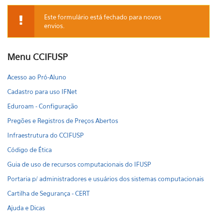
Este formulário está fechado para novos
envios.
Mensagem de aviso
Menu CCIFUSP
Acesso ao Pró-Aluno
Cadastro para uso IFNet
Eduroam - Configuração
Pregões e Registros de Preços Abertos
Infraestrutura do CCIFUSP
Código de Ética
Guia de uso de recursos computacionais do IFUSP
Portaria p/ administradores e usuários dos sistemas computacionais
Cartilha de Segurança - CERT
Ajuda e Dicas