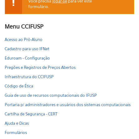
Você precisa
logar-se
para ver este
formulário.
Mensagem de aviso
Menu CCIFUSP
Acesso ao Pró-Aluno
Cadastro para uso IFNet
Eduroam - Configuração
Pregões e Registros de Preços Abertos
Infraestrutura do CCIFUSP
Código de Ética
Guia de uso de recursos computacionais do IFUSP
Portaria p/ administradores e usuários dos sistemas computacionais
Cartilha de Segurança - CERT
Ajuda e Dicas
Formulários