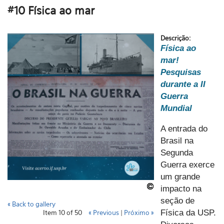
#10 Física ao mar
Descrição:
Física ao
mar!
Pesquisas
durante a II
Guerra
Mundial
A entrada do
Brasil na
Segunda
Guerra exerce
um grande
impacto na
seção de
« Back to gallery
Física da USP.
Item 10 of 50
« Previous
|
Próximo »