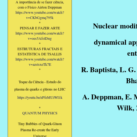
A importância de se fazer ciência,
com o Físico Airton Deppman
https://www.youtube.com/watch?
v=CKbGgmq795k
Nuclear modif
*
PENSAR E FAZER ARTE
https://www.youtube.com/watch?
v=oes5AfolDng
dynamical ap
*
ESTRUTURAS FRACTAIS E
ent
ESTATÍSTICA DE TSALLIS
https://www.youtube.com/watch?
v=azstsxeTk7E
R. Baptista, L. G.
*
Bha
Toque da Ciência - Estudo do
plasma de quarks e glúons no LHC
A. Deppman, E. M
https://youtu.be/zPfeMUiWI1k
Wilk,
*
QUANTUM PHYSICS
Tiny Bubbles of Quark-Gluon
Plasma Re-create the Early
Universe