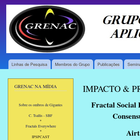
Pul
par
GRENAC
Grupo de
con
Reações
prin
Nucleares,
Aplicações
e
Computação
Linhas de Pesquisa
Membros do Grupo
Publicações
Seminá
Menu principal
IMPACTO & P
GRENAC NA MÍDIA
Fractal Social
Sobre os ombros de Gigantes
Consensu
C. Tsallis - SBF
*
Fractals Everywhere
Air
*
IPSPCAST