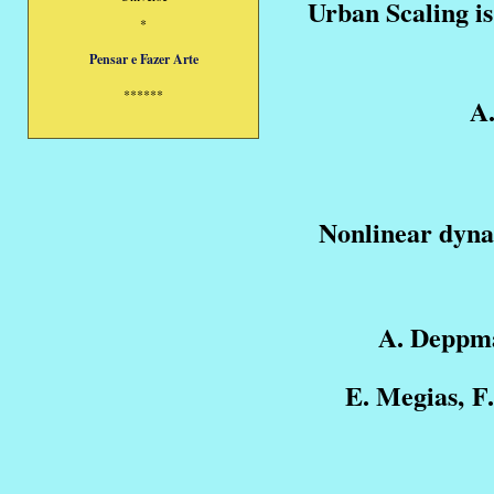
Urban Scaling i
*
Pensar e Fazer Arte
******
A
Nonlinear dyna
A. Deppma
E. Megias,
F.