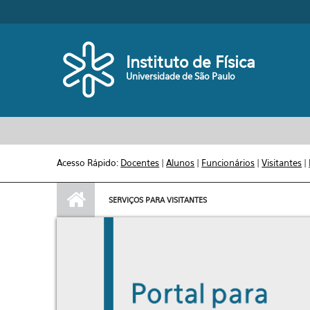
Pular para o conteúdo principal
Toggle high contrast
Instituto de Física
Universidade de São Paulo
Acesso Rápido:
Docentes
|
Alunos
|
Funcionários
|
Visitantes
|
SERVIÇOS PARA VISITANTES