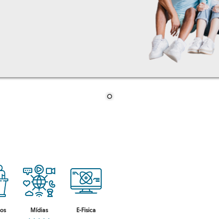
sos
Mídias
E-Fisica