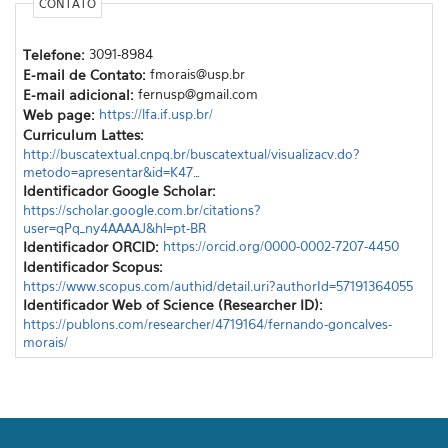
CONTATO
Telefone:
3091-8984
E-mail de Contato:
fmorais@usp.br
E-mail adicional:
fernusp@gmail.com
Web page:
https://lfa.if.usp.br/
Curriculum Lattes:
http://buscatextual.cnpq.br/buscatextual/visualizacv.do?
metodo=apresentar&id=K47…
Identificador Google Scholar:
https://scholar.google.com.br/citations?
user=qPq_ny4AAAAJ&hl=pt-BR
Identificador ORCID:
https://orcid.org/0000-0002-7207-4450
Identificador Scopus:
https://www.scopus.com/authid/detail.uri?authorId=57191364055
Identificador Web of Science (Researcher ID):
https://publons.com/researcher/4719164/fernando-goncalves-
morais/