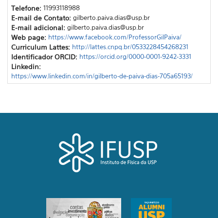
Telefone:
11993118988
E-mail de Contato:
gilberto.paiva.dias@usp.br
E-mail adicional:
gilberto.paiva.dias@usp.br
Web page:
https://www.facebook.com/ProfessorGilPaiva/
Curriculum Lattes:
http://lattes.cnpq.br/0533228454268231
Identificador ORCID:
https://orcid.org/0000-0001-9242-3331
Linkedin:
https://www.linkedin.com/in/gilberto-de-paiva-dias-705a65193/