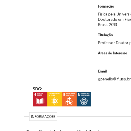
Formação
Física pela Univers
Doutorado em Físic
Brasil, 2013
Titulação
Professor Doutor p
Áreas de Interesse
Email
gpenello@if.usp.br
SDG:
INFORMAÇÕES