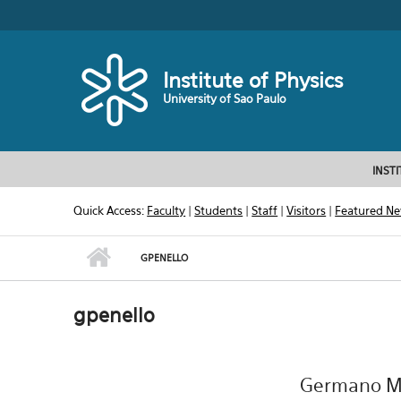
Skip to main content
Toggle high contrast
Institute of Physics
University of Sao Paulo
INST
Quick Access:
Faculty
|
Students
|
Staff
|
Visitors
|
Featured N
GPENELLO
gpenello
Germano Ma