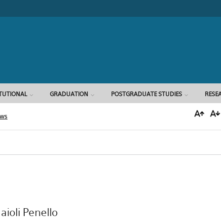
Search form
ITUTIONAL
GRADUATION
POSTGRADUATE STUDIES
RESE
ews
ioli Penello