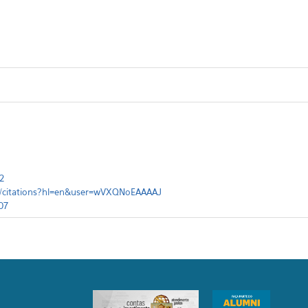
2
om/citations?hl=en&user=wVXQNoEAAAAJ
07