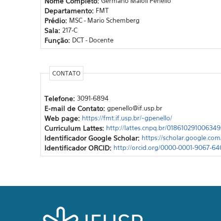
Nome Completo:
Germano Maioli Penello
Departamento:
FMT
Prédio:
MSC - Mario Schemberg
Sala:
217-C
Função:
DCT - Docente
CONTATO
Telefone:
3091-6894
E-mail de Contato:
gpenello@if.usp.br
Web page:
https://fmt.if.usp.br/~gpenello/
Curriculum Lattes:
http://lattes.cnpq.br/018610291006349
Identificador Google Scholar:
https://scholar.google.c
Identificador ORCID:
http://orcid.org/0000-0001-9067-64