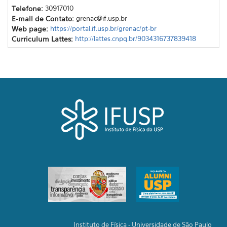
Telefone:
30917010
E-mail de Contato:
grenac@if.usp.br
Web page:
https://portal.if.usp.br/grenac/pt-br
Curriculum Lattes:
http://lattes.cnpq.br/9034316737839418
Instituto de Física - Universidade de São Paulo