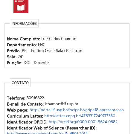
INFORMAÇÕES
Nome Completo:
Luiz Carlos Chamon
Departamento:
FNC
Prédio:
PEL - Edifício Oscar Sala / Pelletron
Sala:
241
Função:
DCT - Docente
CONTATO
Telefone:
30916822
E-mail de Contato:
lchamon@if.usp.br
Web page:
http://portal.if.usp.br/fnc/pt-br/gripe18-apresentacao
Curriculum Lattes:
http://lattes.cnpq.br/4783317249717380
Identificador ORCID:
http://orcid.org/0000-0001-9624-0882
Identificador Web of Science (Researcher ID):
http://www.researcherid.com/rid/N-4591-2014