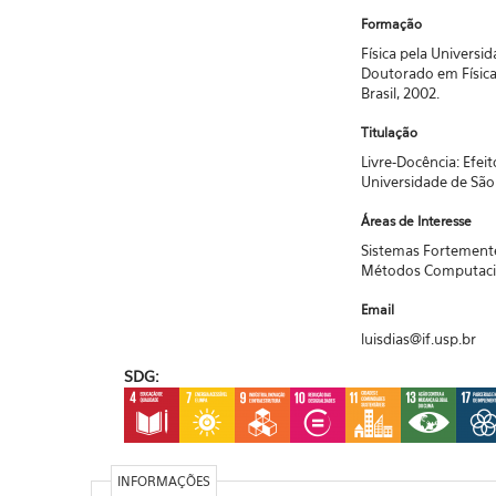
Formação
Física pela Universi
Doutorado em Física
Brasil, 2002.
Titulação
Livre-Docência: Efe
Universidade de São 
Áreas de Interesse
Sistemas Fortemente
Métodos Computacio
Email
luisdias@if.usp.br
SDG:
INFORMAÇÕES