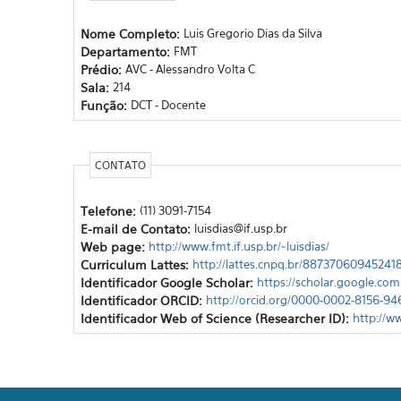
Nome Completo:
Luis Gregorio Dias da Silva
Departamento:
FMT
Prédio:
AVC - Alessandro Volta C
Sala:
214
Função:
DCT - Docente
CONTATO
Telefone:
(11) 3091-7154
E-mail de Contato:
luisdias@if.usp.br
Web page:
http://www.fmt.if.usp.br/~luisdias/
Curriculum Lattes:
http://lattes.cnpq.br/88737060945241
Identificador Google Scholar:
https://scholar.google.co
Identificador ORCID:
http://orcid.org/0000-0002-8156-94
Identificador Web of Science (Researcher ID):
http://w