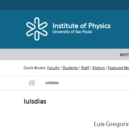
Skip to main content
Toggle high contrast
Institute of Physics
University of Sao Paulo
INST
Quick Access:
Faculty
|
Students
|
Staff
|
Visitors
|
Featured N
LUISDIAS
luisdias
Luis Gregori