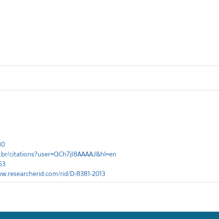
80
m.br/citations?user=QCh7jI8AAAAJ&hl=en
63
ww.researcherid.com/rid/D-8381-2013