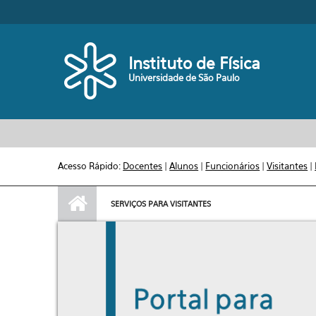
Pular para o conteúdo principal
Toggle high contrast
Instituto de Física
Universidade de São Paulo
Acesso Rápido:
Docentes
|
Alunos
|
Funcionários
|
Visitantes
|
SERVIÇOS PARA VISITANTES