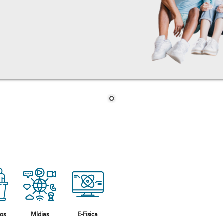
sos
Mídias
E-Fisica