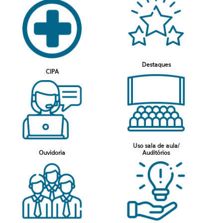
Destaques
CIPA
Uso sala de aula/
Ouvidoria
Auditórios